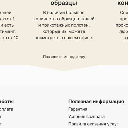
образцы
ко
каней
В наличии большое
Спе
аз от 1
количество образцов тканей
про
ии есть
и трикотажных полотен,
проко
тимент,
которые Вы можете
люб
ка от 10
посмотреть в нашем офисе.
з
Позвонить менеджеру
аботы
Полезная информация
оплата
Гарантия
й
Условия возврата
г
Правила оказания услуг