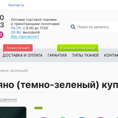
Контакты
50
Оптовая торговля тканями
23
и трикотажными полотнами
Пн-Пт:
с 9.00 до 17.00
Сб-Вс:
выходной
Вам перезвонят!
Только безнал!
В наличии и под заказ!
ДОСТАВКА И ОПЛАТА
ГАРАНТИЯ
ТИПЫ ТКАНЕЙ
КОНТА
темно-зеленый)
яно (темно-зеленый) куп
сравнение