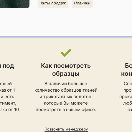
Хиты продаж
Новинки
и под
Как посмотреть
Б
образцы
ко
каней
В наличии большое
Спе
аз от 1
количество образцов тканей
про
ии есть
и трикотажных полотен,
проко
тимент,
которые Вы можете
люб
ка от 10
посмотреть в нашем офисе.
з
Позвонить менеджеру