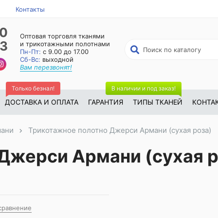
Контакты
50
Оптовая торговля тканями
23
и трикотажными полотнами
Пн-Пт:
с 9.00 до 17.00
Сб-Вс:
выходной
Вам перезвонят!
Только безнал!
В наличии и под заказ!
ДОСТАВКА И ОПЛАТА
ГАРАНТИЯ
ТИПЫ ТКАНЕЙ
КОНТА
ани
Трикотажное полотно Джерси Армани (сухая роза)
Джерси Армани (сухая ро
сравнение