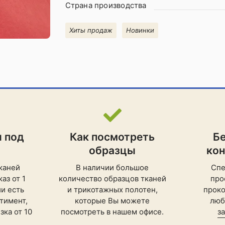
Страна производства
Хиты продаж
Новинки
и под
Как посмотреть
Б
образцы
ко
каней
В наличии большое
Спе
аз от 1
количество образцов тканей
про
ии есть
и трикотажных полотен,
проко
тимент,
которые Вы можете
люб
ка от 10
посмотреть в нашем офисе.
з