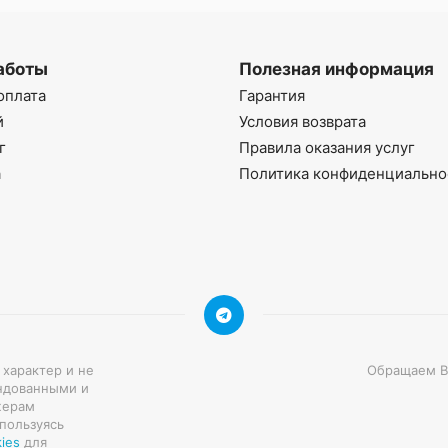
аботы
Полезная информация
оплата
Гарантия
й
Условия возврата
г
Правила оказания услуг
а
Политика конфиденциально
 характер и не
Обращаем Ва
ндованными и
жерам
 пользуясь
ies
для